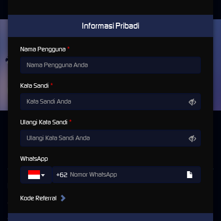
Informasi Pribadi
UNDUH
MARET88 APP
Nikmati berbagai permainan dalam satu
Nama Pengguna
genggaman
Kata Sandi
UNDUH
PANDUAN INSTALASI
Ulangi Kata Sandi
Maret88 - Situs Hiburan Game Online Terpercaya & Link
Alternatif Resmi
WhatsApp
+62
Kebijaksanaan
Platform
Kode Referral
Tentang MARET88
Promosi
Syarat dan Ketentuan
Loyalty