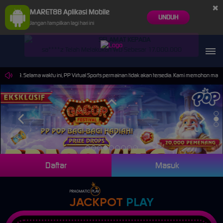
×
MARET88 Aplikasi Mobile
UNDUH
Jangan tampilkan lagi hari ini
59.59. Selama waktu ini, PP Virtual Sports permainan tidak akan tersedia. Kami memohon maaf 
Daftar
Masuk
JACKPOT
PLAY