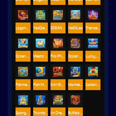
Legend of the phoenix
YaoQianShu
OCEAN MONSTER 2
HaiDiLao
Thanos Avengers
Ocean Paradise
Master Of The Deep
Fire Phoenix
Ocean King 3
Lucky Fishing
Fishman Wharf
Fish Music World
Kirin Storm
Mermaids-6s
Golden Legend Plus
Spongebob
Thunder Dragon
Jin Chan Bu Yu
Buffalo thunder