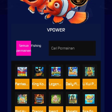
VPOWER
Semua
Fishing
permainan
Fantasy Unicorn
King Kong’s Rampage
Legendary Panda
Daily Fishing
Li Kui Pi Yu
Bird Hunter
Dragon Storm
Insect Paradise
Monster Awaken plus
Sea Food Paradise II Plus