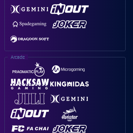
Arcade